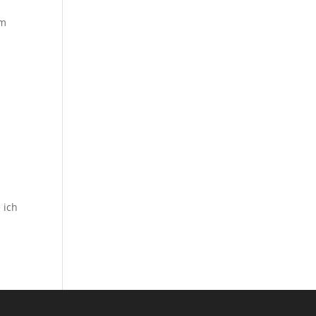
im
 ich